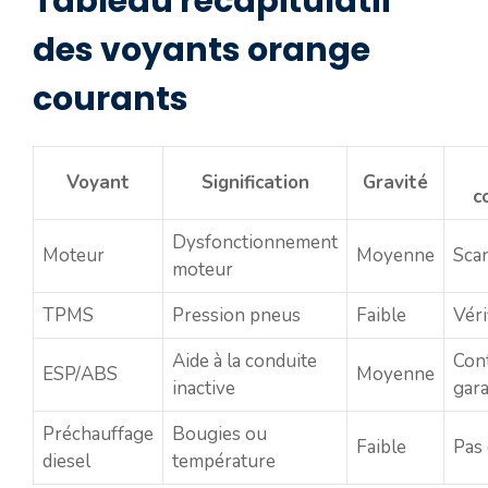
Tableau récapitulatif
des voyants orange
courants
Voyant
Signification
Gravité
c
Dysfonctionnement
Moteur
Moyenne
Sca
moteur
TPMS
Pression pneus
Faible
Véri
Aide à la conduite
Con
ESP/ABS
Moyenne
inactive
gar
Préchauffage
Bougies ou
Faible
Pas
diesel
température